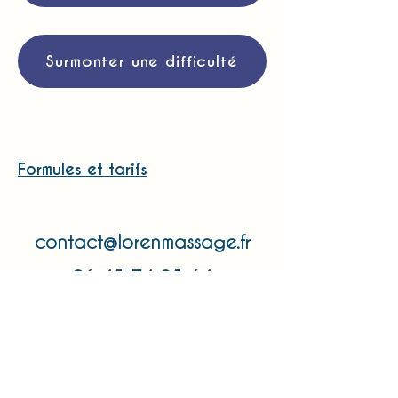
Surmonter une difficulté
Formules et tarifs
contact@lorenmassage.fr
06 45 74 25 64
Assurance RCP : AXA IARD contrat
n°
11160291704
EI Philippe ZADOK - 14 rue des SABLONS -