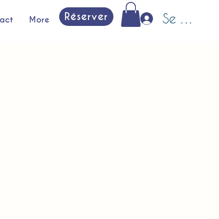
Réserver
Se conne
act
More