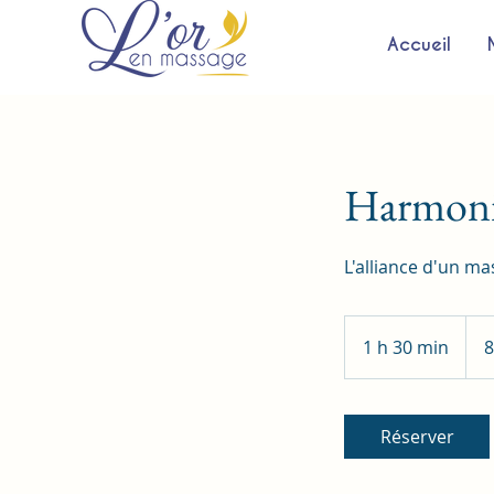
Accueil
Harmon
L'alliance d'un m
80
euro
1 h 30 min
1
8
3
0
m
Réserver
i
n